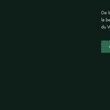
De l
la b
du V