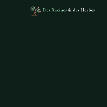
Des Racines
& des Herbes